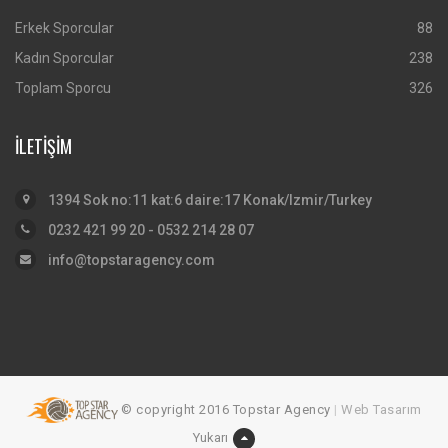
Erkek Sporcular
88
Kadın Sporcular
238
Toplam Sporcu
326
İLETİŞİM
1394 Sok no:11 kat:6 daire:17 Konak/Izmir/Turkey
0232 421 99 20 - 0532 214 28 07
info@topstaragency.com
© copyright 2016 Topstar Agency
|
Web Tasarım
Yukarı