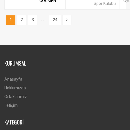
GOCMEN
Oy
Spor Kulübü
. . .
1
2
3
24
KURUMSAL
Anasayfa
Hakkımızda
Ortaklarımız
İletişim
KATEGORİ