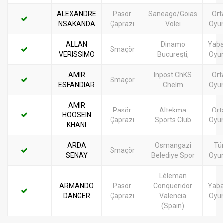
ALEXANDRE
Pasör
Saneago/Goias
Ort
NSAKANDA
Çaprazı
Volei
Oyu
ALLAN
Dinamo
Yaba
Smaçör
VERISSIMO
Bucureşti,
Oyu
AMIR
Inpost ChKS
Ort
Smaçör
ESFANDIAR
Chelm
Oyu
AMIR
Pasör
Altekma
Ort
HOOSEIN
Çaprazı
Sports Club
Oyu
KHANI
ARDA
Osmangazi
Tü
Smaçör
SENAY
Belediye Spor
Oyu
Léleman
ARMANDO
Pasör
Conqueridor
Yaba
DANGER
Çaprazı
Valencia
Oyu
(Spain)