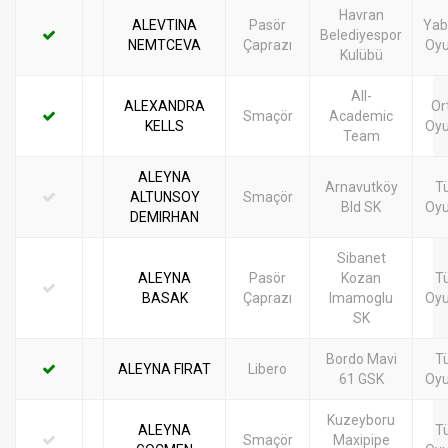
Havran
ALEVTINA
Pasör
Yab
Belediyespor
NEMTCEVA
Çaprazı
Oy
Kulübü
All-
ALEXANDRA
Or
Smaçör
Academic
KELLS
Oy
Team
ALEYNA
Arnavutköy
T
ALTUNSOY
Smaçör
Bld SK
Oy
DEMIRHAN
Sibanet
ALEYNA
Pasör
Kozan
T
BASAK
Çaprazı
Imamoglu
Oy
SK
Bordo Mavi
T
ALEYNA FIRAT
Libero
61 GSK
Oy
Kuzeyboru
ALEYNA
T
Smaçör
Maxipipe