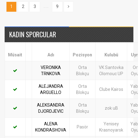
. . .
1
2
3
9
KADIN SPORCULAR
Müsait
Adı
Pozisyon
Kulubü
Uy
VERONIKA
Orta
VK Santovka
Or
TRNKOVA
Blokçu
Olomouc UP
Oy
ALEJANDRA
Orta
Yab
Clube Kairos
ARGUELLO
Blokçu
Oy
ALEKSANDRA
Orta
Yab
zok uB
DJORDJEVIC
Blokçu
Oy
ALENA
Yenisey
Yab
Pasör
KONDRASHOVA
Krasnoyarsk
Oy