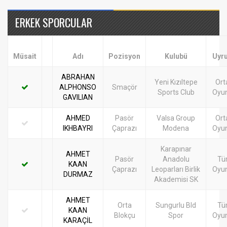
ERKEK SPORCULAR
Müsait
Adı
Pozisyon
Kulubü
Uyr
ABRAHAN
Yeni Kızıltepe
Ort
ALPHONSO
Smaçör
Sports Club
Oyu
GAVILIAN
AHMED
Pasör
Valsa Group
Ort
IKHBAYRI
Çaprazı
Modena
Oyu
Karapınar
AHMET
Pasör
Anadolu
Tü
KAAN
Çaprazı
Leoparları Birlik
Oyu
DURMAZ
Akademisi SK
AHMET
Orta
Sungurlu Bld
Tü
KAAN
Blokçu
Spor
Oyu
KARAÇİL