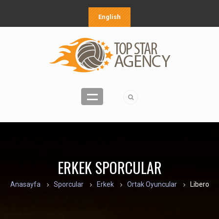
English
ERKEK SPORCULAR
Anasayfa
Sporcular
Erkek
Ortak Oyuncular
Libero