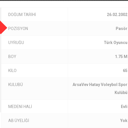
I
DOĞUM TARİHİ
26.02.2002
POZİSYON
Pasör
UYRUĞU
Türk Oyuncu
BOY
1.75 M
KİLO
65
KULUBÜ
ArsaVev Hatay Voleybol Spor
Kulübü
MEDENİ HALİ
Evli
AB ÜYELİĞİ
Yok