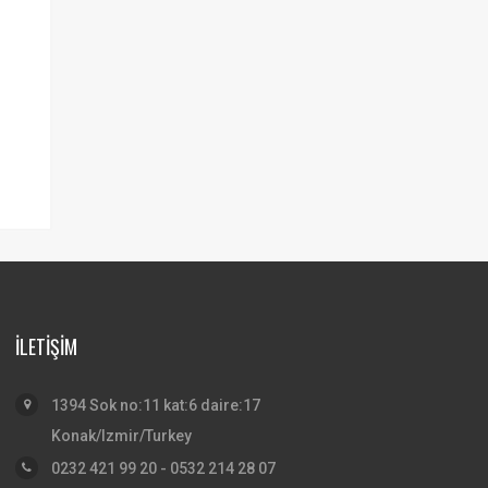
İLETİŞİM
1394 Sok no:11 kat:6 daire:17
Konak/Izmir/Turkey
0232 421 99 20 - 0532 214 28 07