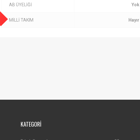
I
AB ÜYELİĞİ
Yok
MİLLİ TAKIM
Hayır
KATEGORİ