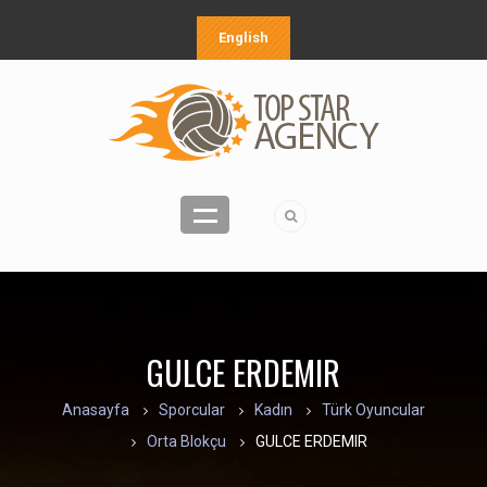
English
GULCE ERDEMIR
Anasayfa
Sporcular
Kadın
Türk Oyuncular
Orta Blokçu
GULCE ERDEMIR