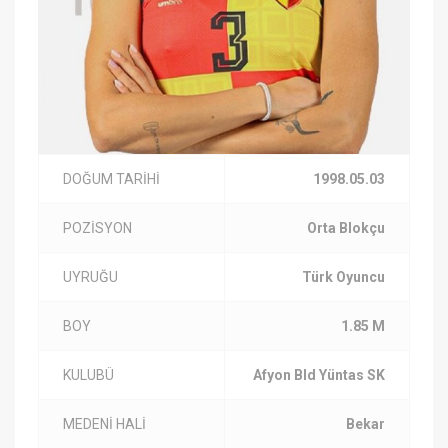
DOĞUM TARİHİ
1998.05.03
POZİSYON
Orta Blokçu
UYRUĞU
Türk Oyuncu
BOY
1.85 M
KULUBÜ
Afyon Bld Yüntas SK
MEDENİ HALİ
Bekar