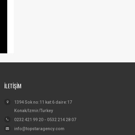
İLETİŞİM
1394 Sok no:11 kat:6 daire:17
Konak/Izmir/Turkey
0232 421 99 20 - 0532 214 28 07
info@topstaragency.com