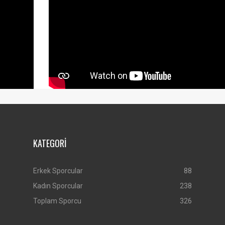
KATEGORİ
Erkek Sporcular
88
Kadın Sporcular
238
Toplam Sporcu
326