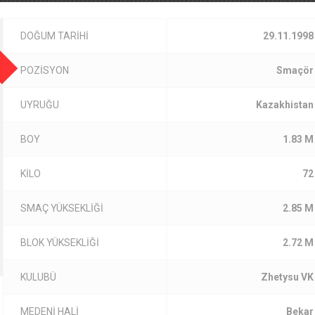
I
DOĞUM TARİHİ
29.11.1998
POZİSYON
Smaçör
UYRUĞU
Kazakhistan
BOY
1.83 M
KİLO
72
SMAÇ YÜKSEKLİĞİ
2.85 M
BLOK YÜKSEKLİĞİ
2.72 M
KULUBÜ
Zhetysu VK
MEDENİ HALİ
Bekar