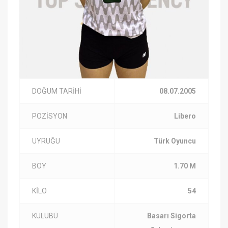
DOĞUM TARİHİ
08.07.2005
POZİSYON
Libero
UYRUĞU
Türk Oyuncu
BOY
1.70 M
KİLO
54
KULUBÜ
Basarı Sigorta