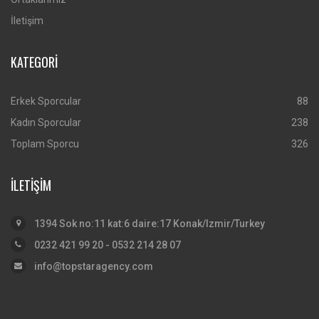
İletişim
KATEGORİ
Erkek Sporcular
88
Kadın Sporcular
238
Toplam Sporcu
326
İLETİŞİM
1394 Sok no:11 kat:6 daire:17 Konak/Izmir/Turkey
0232 421 99 20 - 0532 214 28 07
info@topstaragency.com