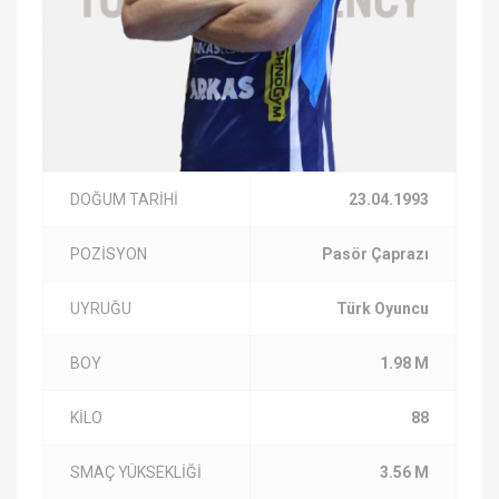
DOĞUM TARİHİ
23.04.1993
POZİSYON
Pasör Çaprazı
UYRUĞU
Türk Oyuncu
BOY
1.98 M
KİLO
88
SMAÇ YÜKSEKLİĞİ
3.56 M