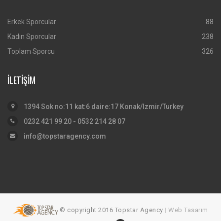
Erkek Sporcular
88
Kadın Sporcular
238
Toplam Sporcu
326
İLETİŞİM
1394 Sok no:11 kat:6 daire:17 Konak/Izmir/Turkey
0232 421 99 20 - 0532 214 28 07
info@topstaragency.com
© copyright 2016 Topstar Agency
|
Web Tasarım